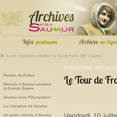
Accueil
>
Expositions virtuelles
> Le Tour de France 1987 à Saumur !
EXPOSITIONS VIRTUELL
Paroles de Poilus
Le Tour de Fr
Blessés à Saumur pendant
la Grande Guerre
Saumur sous l'Occupation
La Libération de Saumur
Vendredi 10 juill
Un jardin viticole à Saumur