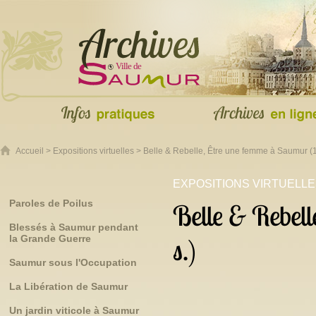
Accueil
>
Expositions virtuelles
> Belle & Rebelle, Être une femme à Saumur (1
EXPOSITIONS VIRTUELL
Paroles de Poilus
Belle & Rebell
Blessés à Saumur pendant
la Grande Guerre
s.)
Saumur sous l'Occupation
La Libération de Saumur
Un jardin viticole à Saumur