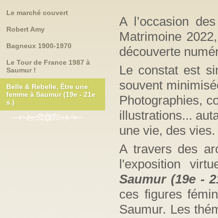
Le marché couvert
A l’occasion de
Robert Amy
Matrimoine 2022,
Bagneux 1900-1970
découverte numér
Le Tour de France 1987 à
Le constat est si
Saumur !
souvent minimisée
Belle & Rebelle, Être une
femme à Saumur (19e - 21e
Photographies, co
s.)
illustrations... a
une vie, des vies.
A travers des ar
l'exposition virt
Saumur (19e - 2
ces figures fémin
Saumur. Les thém