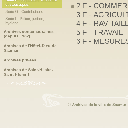
Série F : Population, économie
2 F - COMMER
et statistiques
Série G : Contributions
3 F - AGRICU
Série I : Police, justice,
4 F - RAVITAI
hygiène
5 F - TRAVAIL
Archives contemporaines
(depuis 1982)
6 F - MESURE
Archives de l'Hôtel-Dieu de
Saumur
Archives privées
Archives de Saint-Hilaire-
Saint-Florent
©
Archives de la ville de Saumur