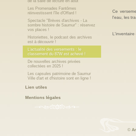
de la salle de lecture en août
Les Promenades Fantômes
Ce verseme
réinvestissent l'île d'Offard !
l'eau, les t
Spectacle "Brèves d'archives - La
sombre histoire de Saumur" : réservez
vos places !
L'inventaire
Historiettes, le podcast des archives
est à découvrir !
L'actualité des versements : le
classement du 87W est achevé !
De nouvelles archives privées
collectées en 2025 !
Les capsules patrimoine de Saumur
Ville d'art et d'histoire sont en ligne !
Lien utiles
Mentions légales
©
Ar