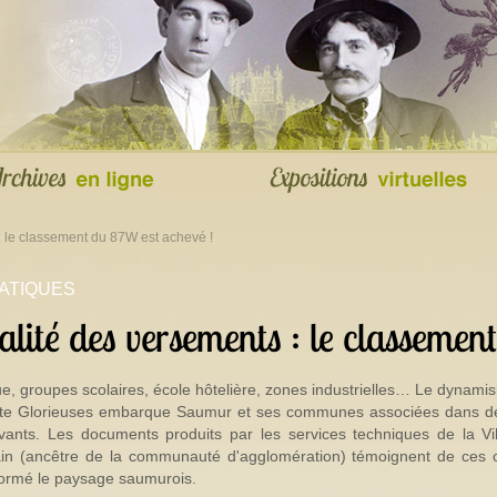
: le classement du 87W est achevé !
ATIQUES
alité des versements : le classeme
e, groupes scolaires, école hôtelière, zones industrielles… Le dynami
nte Glorieuses embarque Saumur et ses communes associées dans d
ovants. Les documents produits par les services techniques de la Vi
bain (ancêtre de la communauté d'agglomération) témoignent de ces c
formé le paysage saumurois.