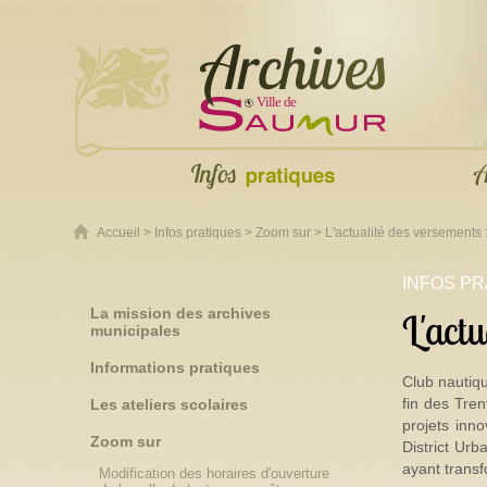
Accueil
>
Infos pratiques
>
Zoom sur
> L'actualité des versements 
INFOS PR
La mission des archives
L'actu
municipales
Informations pratiques
Club nautiqu
fin des Tre
Les ateliers scolaires
projets inn
Zoom sur
District Ur
ayant trans
Modification des horaires d'ouverture