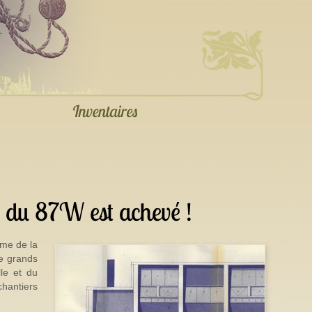
nt du 87W est achevé !
sme de la
e grands
lle et du
hantiers