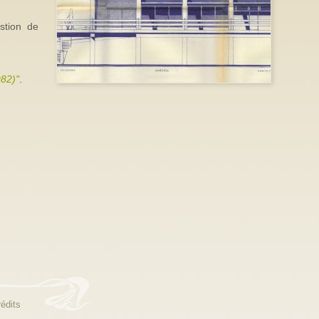
stion de
82)"
.
édits