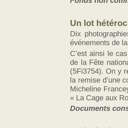
Fonds
non comm
Un lot hétéroc
Dix photographi
événements de la
C’est ainsi le c
de la Fête nation
(5Fi3754). On y 
la remise d’une c
Micheline Francey
« La Cage aux Ro
Document
s
cons