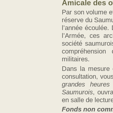
Amicale des o
Par son volume et
réserve du Saumur
l’année écoulée. 
l’Armée, ces ar
société saumuroi
compréhension d
militaires.
Dans la mesure o
consultation, vo
grandes heures 
Saumurois
,
ouvr
en salle de lectu
Fonds
non comm