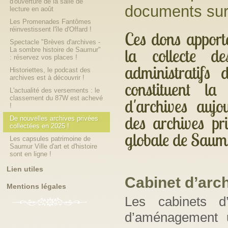
d'ouverture de la salle de
documents sur
lecture en août
Les Promenades Fantômes
réinvestissent l'île d'Offard !
Ces dons apport
Spectacle "Brèves d'archives -
la collecte d
La sombre histoire de Saumur"
: réservez vos places !
administratifs 
Historiettes, le podcast des
archives est à découvrir !
constituent l
L'actualité des versements : le
classement du 87W est achevé
d'archives aujou
!
des archives pri
De nouvelles archives privées
collectées en 2025 !
globale de Saumu
Les capsules patrimoine de
Saumur Ville d'art et d'histoire
sont en ligne !
Lien utiles
Cabinet
d’arch
Mentions légales
Les cabinets d’
d’aménagement u