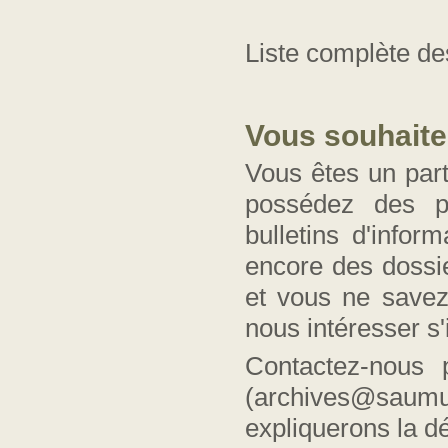
Liste complète d
Vous souhaite
Vous êtes un part
possédez des pa
bulletin
s
d'infor
encore des dossie
et vous ne save
nous intéresser s
Contactez-nous 
(archives@saumur
expliquerons l
a
d